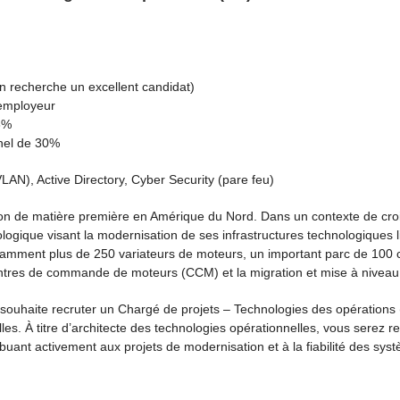
 recherche un excellent candidat)
’employeur
6%
nel de 30%
N), Active Directory, Cyber Security (pare feu)
ion de matière première en Amérique du Nord. Dans un contexte de crois
logique visant la modernisation de ses infrastructures technologiques 
ment plus de 250 variateurs de moteurs, un important parc de 100 cont
centres de commande de moteurs (CCM) et la migration et mise à nivea
n souhaite recruter un Chargé de projets – Technologies des opérations 
les. À titre d’architecte des technologies opérationnelles, vous serez r
ribuant activement aux projets de modernisation et à la fiabilité des sys